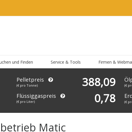
uchen und Finden
Service & Tools
Firmen & Webma
388,09
Pelletpreis
Öl
(€ pro Tonne)
(€ pr
0,78
Flüssiggaspreis
Er
(€ pro Liter)
(€ p
betrieb Matic