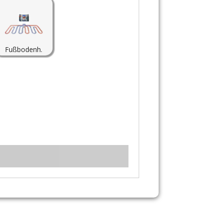
Austausch
Fußbodenh.
Wartung / Servi