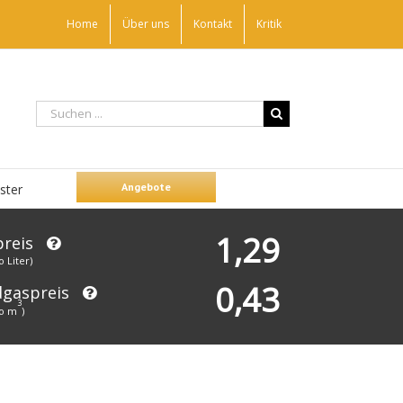
Home
Über uns
Kontakt
Kritik
Angebote
ster
1,29
preis
o Liter)
0,43
dgaspreis
3
ro m
)