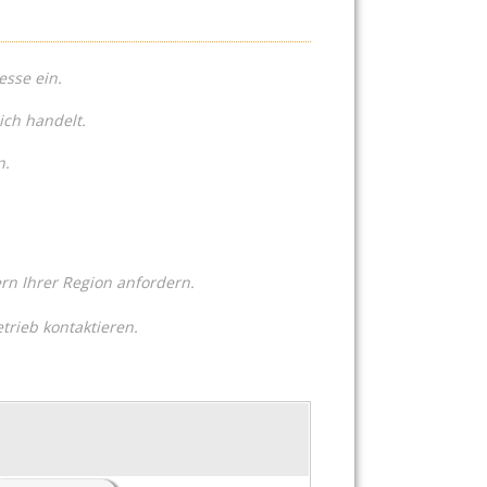
esse ein.
ich handelt.
n.
n Ihrer Region anfordern.
trieb kontaktieren.
Ihre gewün