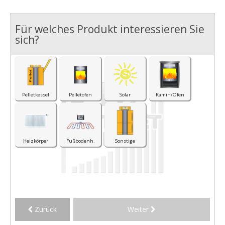
Für welches Produkt interessieren Sie
I
sich?
Pelletkessel
Pelletofen
Solar
Kamin/Ofen
Heizkörper
Fußbodenh.
Sonstige
Zurück
Weiter