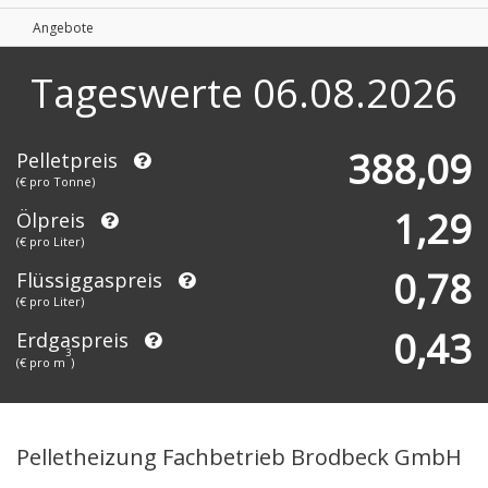
Angebote
Tageswerte
06.08.2026
388,09
Pelletpreis
(€ pro Tonne)
1,29
Ölpreis
(€ pro Liter)
0,78
Flüssiggaspreis
(€ pro Liter)
0,43
Erdgaspreis
3
(€ pro m
)
Pelletheizung Fachbetrieb Brodbeck GmbH