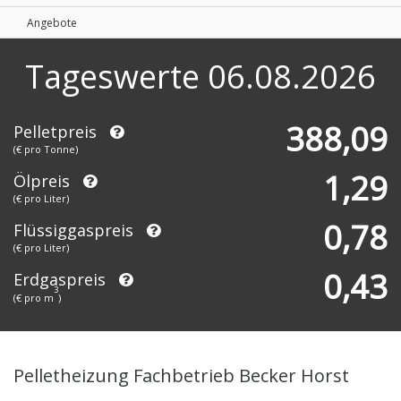
Angebote
Tageswerte
06.08.2026
388,09
Pelletpreis
(€ pro Tonne)
1,29
Ölpreis
(€ pro Liter)
0,78
Flüssiggaspreis
(€ pro Liter)
0,43
Erdgaspreis
3
(€ pro m
)
Pelletheizung Fachbetrieb Becker Horst