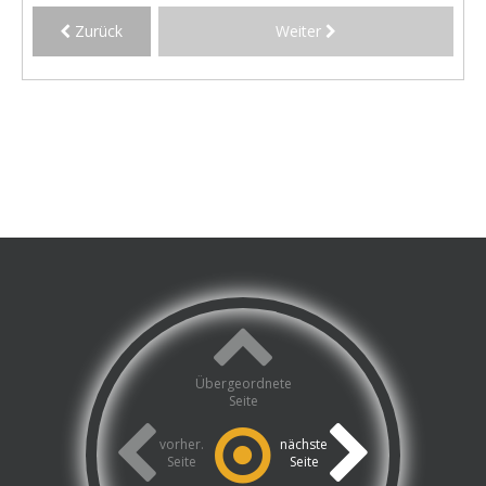
Zurück
Weiter
Übergeordnete
Seite
vorher.
nächste
Seite
Seite