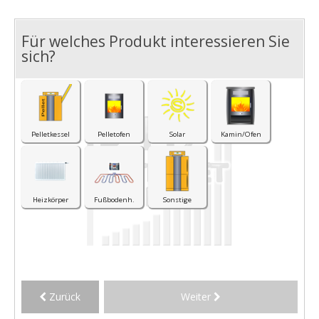
Für welches Produkt interessieren Sie
I
sich?
Pelletkessel
Pelletofen
Solar
Kamin/Ofen
Heizkörper
Fußbodenh.
Sonstige
Zurück
Weiter