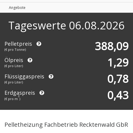
Angebote
Tageswerte
06.08.2026
388,09
Pelletpreis
(€ pro Tonne)
1,29
Ölpreis
(€ pro Liter)
0,78
Flüssiggaspreis
(€ pro Liter)
0,43
Erdgaspreis
3
(€ pro m
)
Pelletheizung Fachbetrieb Recktenwald GbR