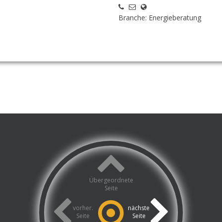
Branche: Energieberatung
Übergeordnete
Seite
vorher.
nächste
Seite
Seite