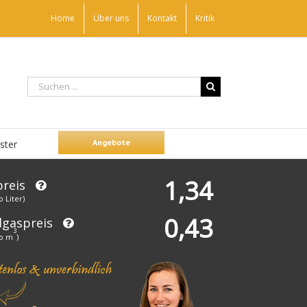
Home
Über uns
Kontakt
Kritik
Angebote
ster
1,34
preis
o Liter)
0,43
dgaspreis
3
ro m
)