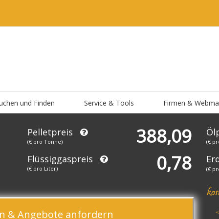
uchen und Finden
Service & Tools
Firmen & Webma
388,09
Pelletpreis
Öl
(€ pro Tonne)
(€ pr
0,78
Flüssiggaspreis
Er
(€ pro Liter)
(€ p
hen & Angebote anfordern