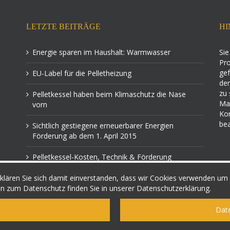
LETZTE BEITRÄGE
HI
Energie sparen im Haushalt: Warmwasser
Sie
Pro
gef
EU-Label für die Pelletheizung
der
zu 
Pelletkessel haben beim Klimaschutz die Nase
Mac
vorn
Ko
bea
Sichtlich gestiegene erneuerbarer Energien
Förderung ab dem 1. April 2015
Pelletkessel-Kosten, Technik & Förderung
lären Sie sich damit einverstanden, dass wir Cookies verwenden um I
n zum Datenschutz finden Sie in unserer Datenschutzerklärung.
© 2015
Infoportal Pelletheizung
Dat
Impressum
|
Datenschutz