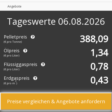
Angebote
Tageswerte
06.08.2026
388,09
Pelletpreis
(€ pro Tonne)
1,34
Ölpreis
(€ pro Liter)
0,78
Flüssiggaspreis
(€ pro Liter)
0,43
Erdgaspreis
3
(€ pro m
)
Preise vergleichen & Angebote anfordern