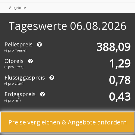
Angebote
Tageswerte
06.08.2026
388,09
Pelletpreis
(€ pro Tonne)
1,29
Ölpreis
(€ pro Liter)
0,78
Flüssiggaspreis
(€ pro Liter)
0,43
Erdgaspreis
3
(€ pro m
)
Preise vergleichen & Angebote anfordern